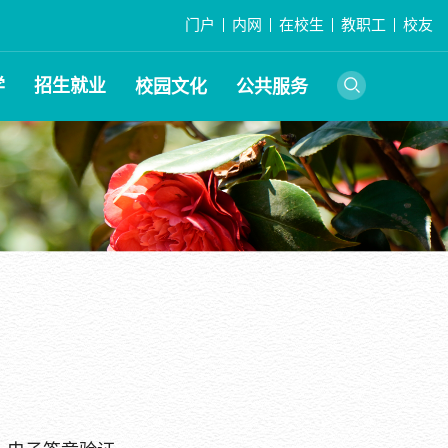
门户
内网
在校生
教职工
校友
学
招生就业
校园文化
公共服务