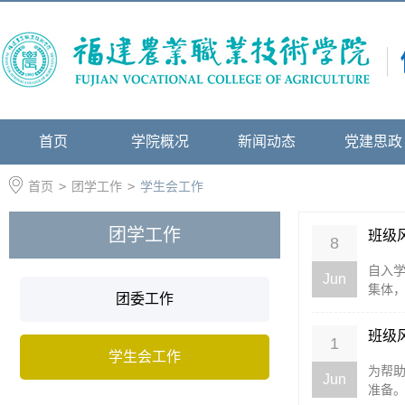
首页
学院概况
新闻动态
党建思政
首页
>
团学工作
>
学生会工作
团学工作
班级风
8
自入学
Jun
集体，
团委工作
班级
1
学生会工作
为帮
Jun
准备。