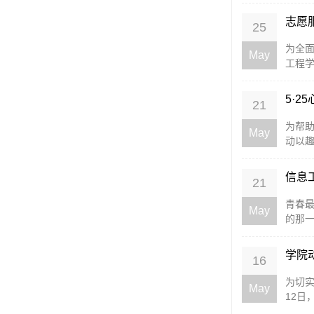
志愿
25
为全面
May
工程学
5·2
21
为帮助
May
动以趣
信息
21
青春
May
的那一
学院
16
为切实
May
12日