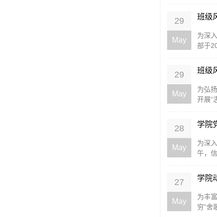
班级风
29
为深入
May
部于2
班级
29
为弘扬
May
开展“
学院
28
为深
May
午，信
学院动
27
为丰富
May
穷”舍